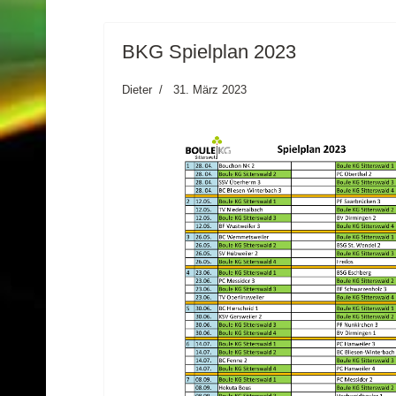
BKG Spielplan 2023
Dieter
31. März 2023