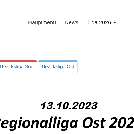
Hauptmenü
News
Liga 2026
Bezirksliga Süd
Bezirksliga Ost