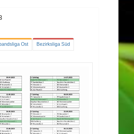
3
bandsliga Ost
Bezirksliga Süd