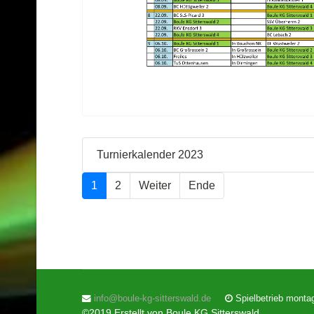
Turnierkalender 2023
1
2
Weiter
Ende
info@boule-kg-sitterswald.de
Spielbetrieb montag
©2019 Erstellt von Boule KG Sitterswald