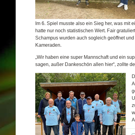
Im 6. Spiel musste also ein Sieg her, was mit 
hatte nur noch statistischen Wert. Fair gratulie
Schampus wurden auch sogleich geöffnet und k
Kameraden.
„Wir haben eine super Mannschaft und ein sup
sagen, außer Dankeschön allen hier“, zollte de
D
A
g
U
z
w
A